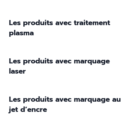
E-mail
Les produits avec traitement
plasma
Téléphone
Les produits avec marquage
laser
Produits
Profils extrudés
Les produits avec marquage au
Joints adhésifs
TPE / PVC
jet d’encre
L’extrudé découpé
Joint bi-matière
Processus de reprise