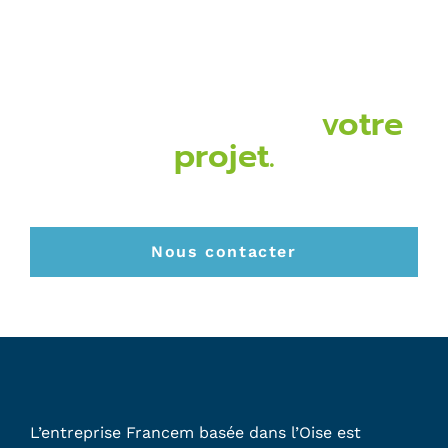
Contactez-nous dès
maintenant pour
votre
projet.
Francem sera ravi d’étudier toutes vos
demandes.
Nous contacter
L’entreprise Francem basée dans l’Oise est