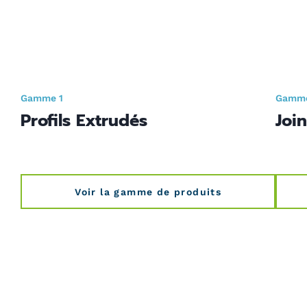
protection des données
(Nécessaire)
CAPTCHA
Gamme 1
Gamm
Profils Extrudés
Joi
Voir la gamme de produits