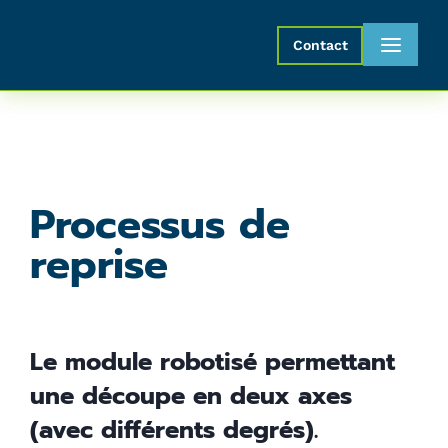
Processus
Contact
de
reprise
Contact
Processus de
reprise
Nom
Prénom
Le module robotisé permettant
une découpe en deux axes
Nom
(avec différents degrés).